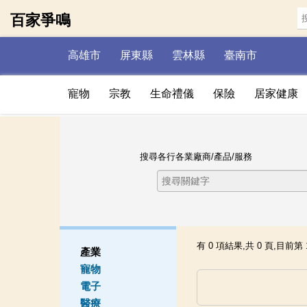
百家爭鳴
高雄市
屏東縣
雲林縣
臺南市
寵物
宗教
生命禮儀
保險
居家健康
搜尋各行各業廠商/產品/服務
有 0 項結果,共 0 頁,目前第 
產業
寵物
電子
醫療