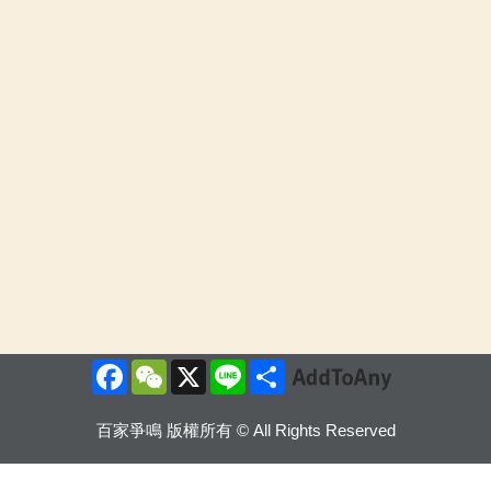
Facebook
WeChat
X
Line
Share
百家爭鳴 版權所有 © All Rights Reserved