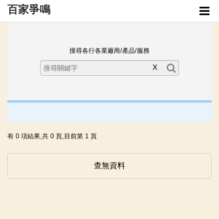
百家爭鳴
管理介面
搜尋各行各業廠商/產品/服務
企業列表
X
有 0 項結果,共 0 頁,目前第 1 頁
查無資料