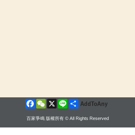
Facebook
WeChat
X
Line
Share
百家爭鳴 版權所有 © All Rights Reserved