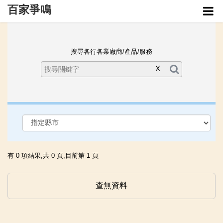
百家爭鳴
管理介面
搜尋各行各業廠商/產品/服務
企業列表
X
有 0 項結果,共 0 頁,目前第 1 頁
查無資料