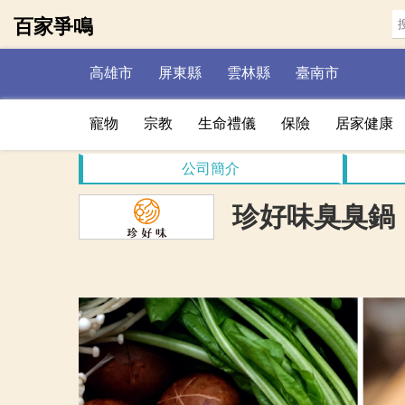
百家爭鳴
高雄市
屏東縣
雲林縣
臺南市
寵物
宗教
生命禮儀
保險
居家健康
公司簡介
珍好味臭臭鍋