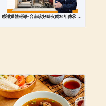
感謝媒體報導~台南珍好味火鍋20年傳承 共創火鍋市場千億商機