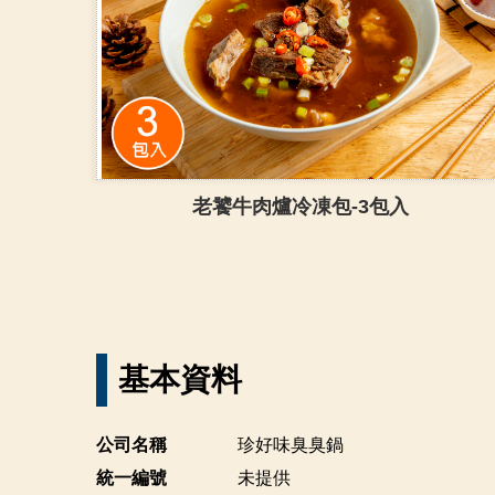
老饕牛肉爐冷凍包-3包入
基本資料
公司名稱
珍好味臭臭鍋
統一編號
未提供