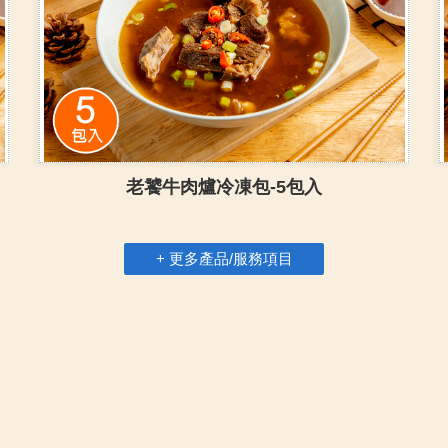
老饕牛肉爐冷凍包-5包入
+ 更多產品/服務項目