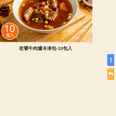
老饕牛肉爐冷凍包-10包入