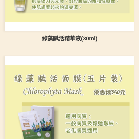
綠藻賦活精華液(30ml)