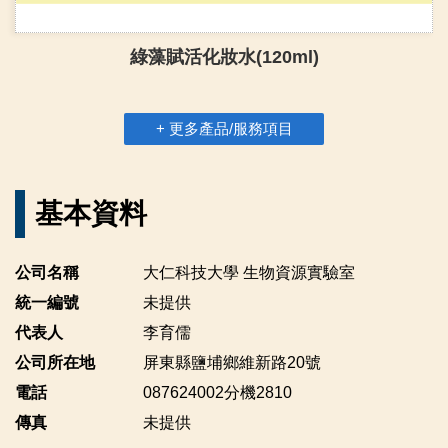
綠藻賦活化妝水(120ml)
+ 更多產品/服務項目
基本資料
公司名稱
大仁科技大學 生物資源實驗室
統一編號
未提供
代表人
李育儒
公司所在地
屏東縣鹽埔鄉維新路20號
電話
087624002分機2810
傳真
未提供