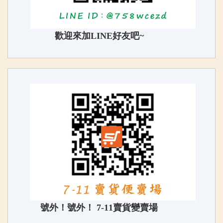
歡迎來加LINE好友吧~
號外！號外！ 7-11賣貨變賣場