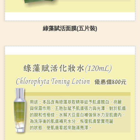
綠藻賦活面膜(五片裝)