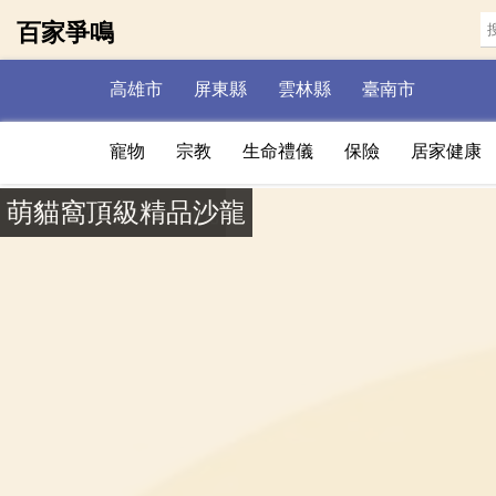
百家爭鳴
高雄市
屏東縣
雲林縣
臺南市
寵物
宗教
生命禮儀
保險
居家健康
萌貓窩頂級精品沙龍