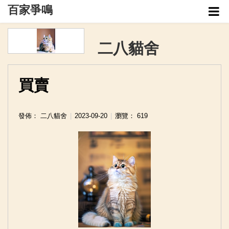
百家爭鳴
管理介面
二八貓舍
企業列表
買賣
發佈： 二八貓舍
2023-09-20
瀏覽： 619