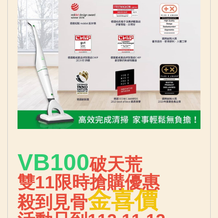
VB100
破天荒
雙11限時搶購優惠
金喜價
殺到見骨