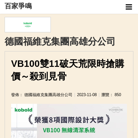
百家爭鳴
管理介面
企業列表
德國福維克集團高雄分公司
VB100雙11破天荒限時搶購
價～殺到見骨
發佈： 德國福維克集團高雄分公司
2023-11-08
瀏覽： 850